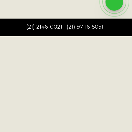
(
21
)
2146-0021
(
21
)
97116-5051
Redes Sociais:
Português
NEWSLETTER