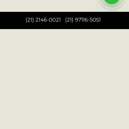
(
21
)
2146-0021
(
21
)
97116-5051
Redes Sociais:
Português
NEWSLETTER