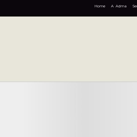
Home
A Adma
Se