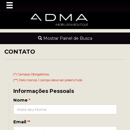
Mostrar Painel de Busca
CONTATO
(*) Campos Obrigatórios
(**) Pelo menos 1 campo deve ser preenchido
Informações Pessoais
Nome
*
Email
**